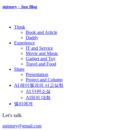
sigistory ; Just Blog
Think
Book and Article
Daddy
Experience
IT and Service
Movie and Music
Gadget and Toy
Travel and Food
Share
Presentation
Project and Column
AI 레이첼과의 사고실험
AI 단편소설
AI와의 대화
엘리에게
Let's talk
sigistory@gmail.com