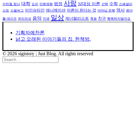
사랑
대학
법정
상대성 이론
수학
지하철 참사
도리
만화영화
선택
스페셜리
역사
아인슈타인
애니메이션
어른이 된다는 것
스트
스필버그
어머님 은혜
원더
일상
음악
제너럴리스트
친구
풀 데이즈
유리의성
인생
죽음
행복하지말아요
기획자예찬론
낡고 오래된 이야기들의 집. 헌책방.
© 2026 sigistory ; Just Blog. All rights reserved