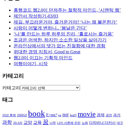
흥행코드 웹2.0이 던져주는 철학적 마인드, ‘시맨틱 웹’
제안서 작성하기-03/03
제길. 부끄러운거야, 즐거운거야? ‘나는 왜 불온한가’
사랑이 어떻게 변하니.. ‘봄날은 간다’
‘나’를 만드는 하루 하루의 진리, ‘홀로사는 즐거움’
조금은 어색한, 하지만 소소한 일상을 살아가기
온라인상에서의 댓가 없는 친절함에 대한 경험
위대한 경영 지침서, Good to Great
웹2.0이 이끄는 기획적 마인드
여행이야기, 시작
카테고리
카테고리
태그
book
movie
E=mc²
경제
IMF
과거
10년 후에
2000년
ga
leaf3
공연
꿈
과학
교양
교육
다치바나 다카시
괴나리
나무
나이 서른에 우린
노래
대구