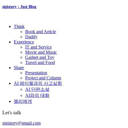
sigistory ; Just Blog
Think
Book and Article
Daddy
Experience
IT and Service
Movie and Music
Gadget and Toy
Travel and Food
Share
Presentation
Project and Column
AI 레이첼과의 사고실험
AI 단편소설
AI와의 대화
엘리에게
Let's talk
sigistory@gmail.com