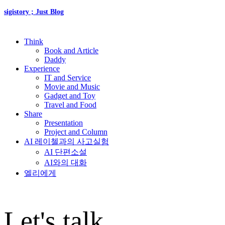
sigistory ; Just Blog
Think
Book and Article
Daddy
Experience
IT and Service
Movie and Music
Gadget and Toy
Travel and Food
Share
Presentation
Project and Column
AI 레이첼과의 사고실험
AI 단편소설
AI와의 대화
엘리에게
Let's talk