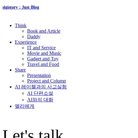
sigistory ; Just Blog
Think
Book and Article
Daddy
Experience
IT and Service
Movie and Music
Gadget and Toy
Travel and Food
Share
Presentation
Project and Column
AI 레이첼과의 사고실험
AI 단편소설
AI와의 대화
엘리에게
Let's talk