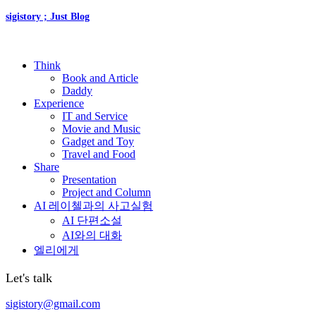
sigistory ; Just Blog
Think
Book and Article
Daddy
Experience
IT and Service
Movie and Music
Gadget and Toy
Travel and Food
Share
Presentation
Project and Column
AI 레이첼과의 사고실험
AI 단편소설
AI와의 대화
엘리에게
Let's talk
sigistory@gmail.com