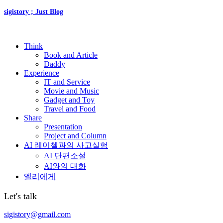
sigistory ; Just Blog
Think
Book and Article
Daddy
Experience
IT and Service
Movie and Music
Gadget and Toy
Travel and Food
Share
Presentation
Project and Column
AI 레이첼과의 사고실험
AI 단편소설
AI와의 대화
엘리에게
Let's talk
sigistory@gmail.com