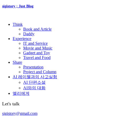
sigistory ; Just Blog
Think
Book and Article
Daddy
Experience
IT and Service
Movie and Music
Gadget and Toy
Travel and Food
Share
Presentation
Project and Column
AI 레이첼과의 사고실험
AI 단편소설
AI와의 대화
엘리에게
Let's talk
sigistory@gmail.com