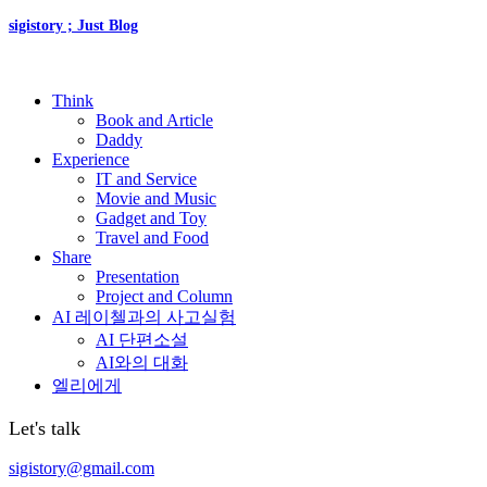
sigistory ; Just Blog
Think
Book and Article
Daddy
Experience
IT and Service
Movie and Music
Gadget and Toy
Travel and Food
Share
Presentation
Project and Column
AI 레이첼과의 사고실험
AI 단편소설
AI와의 대화
엘리에게
Let's talk
sigistory@gmail.com