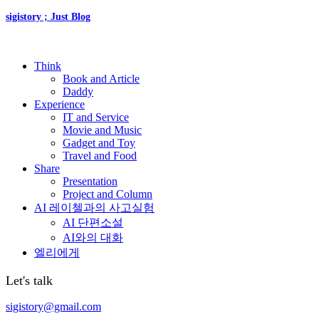
sigistory ; Just Blog
Think
Book and Article
Daddy
Experience
IT and Service
Movie and Music
Gadget and Toy
Travel and Food
Share
Presentation
Project and Column
AI 레이첼과의 사고실험
AI 단편소설
AI와의 대화
엘리에게
Let's talk
sigistory@gmail.com