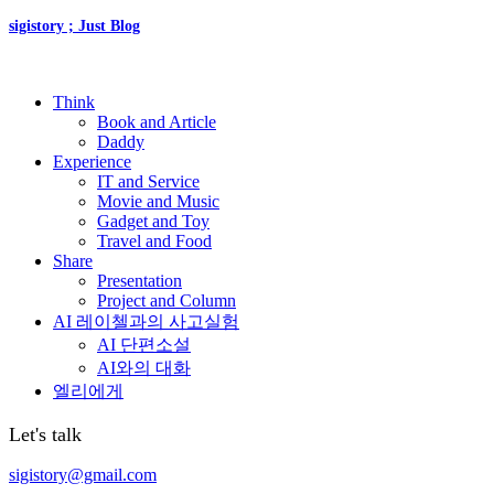
sigistory ; Just Blog
Think
Book and Article
Daddy
Experience
IT and Service
Movie and Music
Gadget and Toy
Travel and Food
Share
Presentation
Project and Column
AI 레이첼과의 사고실험
AI 단편소설
AI와의 대화
엘리에게
Let's talk
sigistory@gmail.com