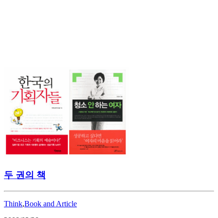
두 권의 책
Think
,
Book and Article