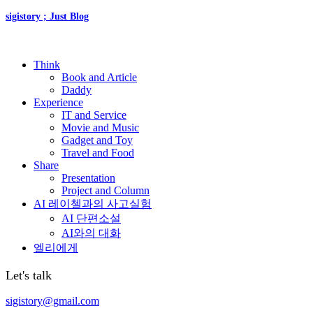
sigistory ; Just Blog
Think
Book and Article
Daddy
Experience
IT and Service
Movie and Music
Gadget and Toy
Travel and Food
Share
Presentation
Project and Column
AI 레이첼과의 사고실험
AI 단편소설
AI와의 대화
엘리에게
Let's talk
sigistory@gmail.com