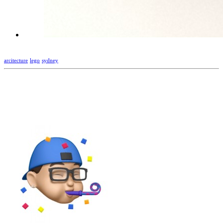
arcitecture
lego
sydney