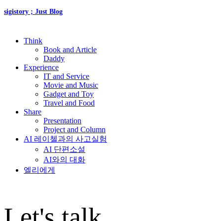
sigistory ; Just Blog
Think
Book and Article
Daddy
Experience
IT and Service
Movie and Music
Gadget and Toy
Travel and Food
Share
Presentation
Project and Column
AI 레이첼과의 사고실험
AI 단편소설
AI와의 대화
엘리에게
Let's talk