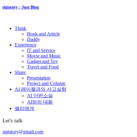
sigistory ; Just Blog
Think
Book and Article
Daddy
Experience
IT and Service
Movie and Music
Gadget and Toy
Travel and Food
Share
Presentation
Project and Column
AI 레이첼과의 사고실험
AI 단편소설
AI와의 대화
엘리에게
Let's talk
sigistory@gmail.com