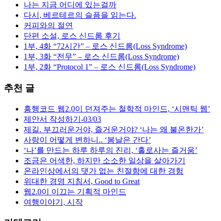
나는 지금 어디에 있는걸까
다시, 베르테르의 슬픔을 읽는다.
커피와의 절연
단편 소설, 로스 신드롬 후기
1부, 4화 “72시간” – 로스 신드롬(Loss Syndrome)
1부, 3화 “전무” – 로스 신드롬(Loss Syndrome)
1부, 2화 “Protocol 1” – 로스 신드롬(Loss Syndrome)
추천 글
흥행코드 웹2.0이 던져주는 철학적 마인드, ‘시맨틱 웹’
제안서 작성하기-03/03
제길. 부끄러운거야, 즐거운거야? ‘나는 왜 불온한가’
사랑이 어떻게 변하니.. ‘봄날은 간다’
‘나’를 만드는 하루 하루의 진리, ‘홀로사는 즐거움’
조금은 어색한, 하지만 소소한 일상을 살아가기
온라인상에서의 댓가 없는 친절함에 대한 경험
위대한 경영 지침서, Good to Great
웹2.0이 이끄는 기획적 마인드
여행이야기, 시작