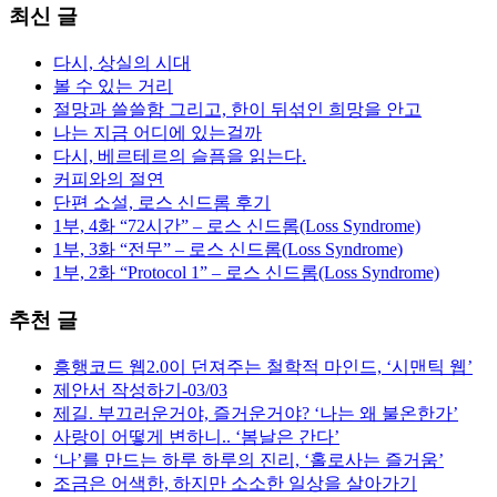
최신 글
다시, 상실의 시대
볼 수 있는 거리
절망과 쓸쓸함 그리고, 한이 뒤섞인 희망을 안고
나는 지금 어디에 있는걸까
다시, 베르테르의 슬픔을 읽는다.
커피와의 절연
단편 소설, 로스 신드롬 후기
1부, 4화 “72시간” – 로스 신드롬(Loss Syndrome)
1부, 3화 “전무” – 로스 신드롬(Loss Syndrome)
1부, 2화 “Protocol 1” – 로스 신드롬(Loss Syndrome)
추천 글
흥행코드 웹2.0이 던져주는 철학적 마인드, ‘시맨틱 웹’
제안서 작성하기-03/03
제길. 부끄러운거야, 즐거운거야? ‘나는 왜 불온한가’
사랑이 어떻게 변하니.. ‘봄날은 간다’
‘나’를 만드는 하루 하루의 진리, ‘홀로사는 즐거움’
조금은 어색한, 하지만 소소한 일상을 살아가기