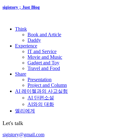
sigistory ; Just Blog
Think
Book and Article
Daddy
Experience
IT and Service
Movie and Music
Gadget and Toy
Travel and Food
Share
Presentation
Project and Column
AI 레이첼과의 사고실험
AI 단편소설
AI와의 대화
엘리에게
Let's talk
sigistory@gmail.com