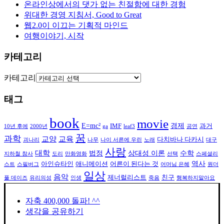
온라인상에서의 댓가 없는 친절함에 대한 경험
위대한 경영 지침서, Good to Great
웹2.0이 이끄는 기획적 마인드
여행이야기, 시작
카테고리
카테고리
태그
book
movie
E=mc²
경제
IMF
과거
10년 후에
2000년
ga
leaf3
공연
꿈
과학
교양
교육
다치바나 다카시
괴나리
나무
나이 서른에 우린
노래
대구
사랑
대학
법정
상대성 이론
수학
지하철 참사
도리
만화영화
선택
스페셜리
역사
아인슈타인
애니메이션
어른이 된다는 것
스트
스필버그
어머님 은혜
원더
일상
음악
제너럴리스트
친구
풀 데이즈
유리의성
인생
죽음
행복하지말아요
자축 400,000 돌파! ^^
생각을 공유하기