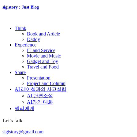
sigistory ; Just Blog
Think
Book and Article
Daddy
Experience
IT and Service
Movie and Music
Gadget and Toy
Travel and Food
Share
Presentation
Project and Column
AI 레이첼과의 사고실험
AI 단편소설
AI와의 대화
엘리에게
Let's talk
sigistory@gmail.com