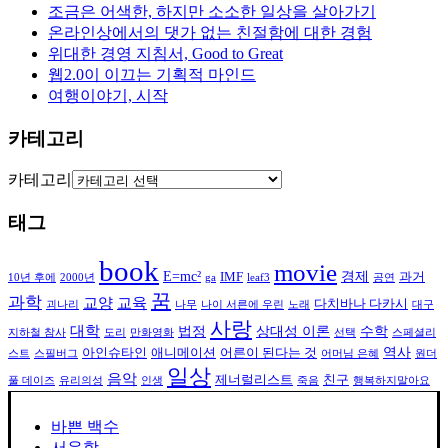
조금은 어색한, 하지만 소소한 일상을 살아가기
온라인상에서의 댓가 없는 친절함에 대한 경험
위대한 경영 지침서, Good to Great
웹2.0이 이끄는 기획적 마인드
여행이야기, 시작
카테고리
카테고리
태그
book
movie
E=mc²
경제
IMF
과거
10년 후에
2000년
ga
leaf3
공연
꿈
과학
교양
교육
다치바나 다카시
괴나리
나무
나이 서른에 우린
노래
대구
사랑
대학
법정
상대성 이론
수학
지하철 참사
도리
만화영화
선택
스페셜리
역사
아인슈타인
애니메이션
어른이 된다는 것
스트
스필버그
어머님 은혜
원더
일상
음악
제너럴리스트
친구
풀 데이즈
유리의성
인생
죽음
행복하지말아요
바쁜 백수
서운함