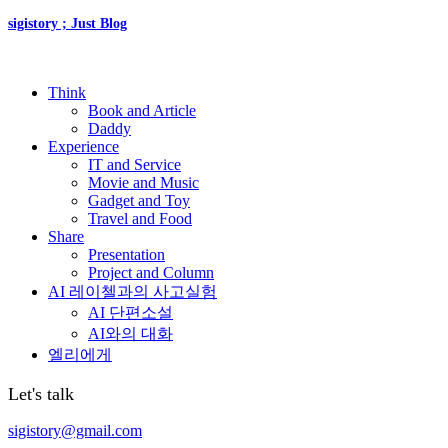
sigistory ; Just Blog
Think
Book and Article
Daddy
Experience
IT and Service
Movie and Music
Gadget and Toy
Travel and Food
Share
Presentation
Project and Column
AI 레이첼과의 사고실험
AI 단편소설
AI와의 대화
엘리에게
Let's talk
sigistory@gmail.com