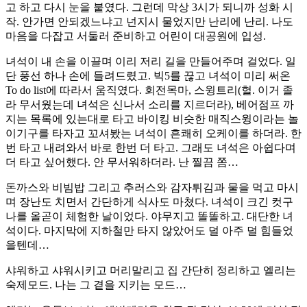
고 하고 다시 눈을 붙였다. 그런데 막상 3시가 되니까 성화 시
작. 안가면 안되겠느냐고 넌지시 물었지만 난리에 난리. 나도
마음을 다잡고 서둘러 준비하고 어린이 대공원에 입성.
녀석이 내 손을 이끌며 이리 저리 길을 만들어주며 걸었다. 일
단 풍선 하나 손에 들려드렸고. 빅5를 끊고 녀석이 미리 써온
To do list에 따라서 움직였다. 회전목마, 스윙트리(헐. 이거 졸
라 무서웠는데 녀석은 신나서 소리를 지르더라), 베어점프 까
지는 목록에 있는대로 타고 바이킹 비슷한 매직스윙이라는 놀
이기구를 타자고 꼬셔봤는 녀석이 흔쾌히 오케이를 하더라. 한
번 타고 내려와서 바로 한번 더 타고. 그래도 녀석은 아쉽다며
더 타고 싶어했다. 안 무서워하더라. 난 찔끔 쫌…
돈까스와 비빔밥 그리고 추러스와 감자튀김과 물을 먹고 마시
며 장난도 치면서 간단하게 식사도 마쳤다. 녀석이 크긴 컷구
나를 올곧이 체험한 날이었다. 야무지고 똘똘하고. 대단한 녀
석이다. 마지막에 지하철만 타지 않았어도 덜 아주 덜 힘들었
을텐데…
샤워하고 샤워시키고 머리말리고 집 간단히 정리하고 엘리는
숙제모드. 나는 그 곁을 지키는 모드…