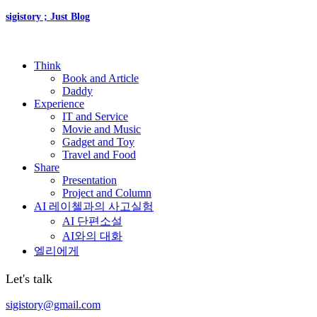
sigistory ; Just Blog
Think
Book and Article
Daddy
Experience
IT and Service
Movie and Music
Gadget and Toy
Travel and Food
Share
Presentation
Project and Column
AI 레이첼과의 사고실험
AI 단편소설
AI와의 대화
엘리에게
Let's talk
sigistory@gmail.com