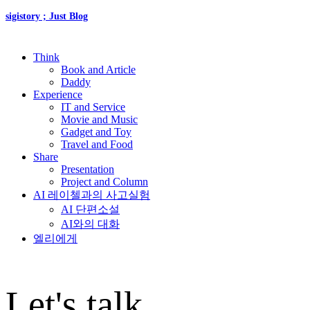
sigistory ; Just Blog
Think
Book and Article
Daddy
Experience
IT and Service
Movie and Music
Gadget and Toy
Travel and Food
Share
Presentation
Project and Column
AI 레이첼과의 사고실험
AI 단편소설
AI와의 대화
엘리에게
Let's talk