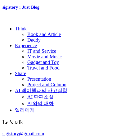
sigistory ; Just Blog
Think
Book and Article
Daddy
Experience
IT and Service
Movie and Music
Gadget and Toy
Travel and Food
Share
Presentation
Project and Column
AI 레이첼과의 사고실험
AI 단편소설
AI와의 대화
엘리에게
Let's talk
sigistory@gmail.com