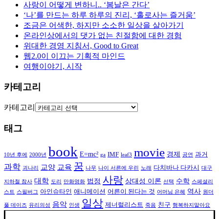
사랑이 어떻게 변하니.. ‘봄날은 간다’
‘나’를 만드는 하루 하루의 진리, ‘홀로사는 즐거움’
조금은 어색한, 하지만 소소한 일상을 살아가기
온라인상에서의 댓가 없는 친절함에 대한 경험
위대한 경영 지침서, Good to Great
웹2.0이 이끄는 기획적 마인드
여행이야기, 시작
카테고리
카테고리
태그
book
movie
E=mc²
경제
IMF
과거
10년 후에
2000년
ga
leaf3
공연
꿈
과학
교양
교육
다치바나 다카시
괴나리
나무
나이 서른에 우린
노래
대구
사랑
대학
법정
상대성 이론
수학
지하철 참사
도리
만화영화
선택
스페셜리
역사
아인슈타인
애니메이션
어른이 된다는 것
스트
스필버그
어머님 은혜
원더
일상
음악
제너럴리스트
친구
풀 데이즈
유리의성
인생
죽음
행복하지말아요