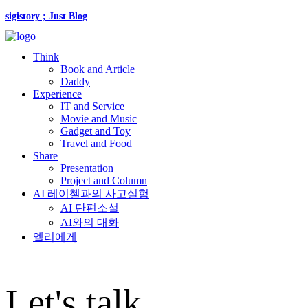
sigistory ; Just Blog
Think
Book and Article
Daddy
Experience
IT and Service
Movie and Music
Gadget and Toy
Travel and Food
Share
Presentation
Project and Column
AI 레이첼과의 사고실험
AI 단편소설
AI와의 대화
엘리에게
Let's talk