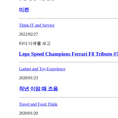
미련
Think
,
IT and Service
2022/02/27
타다 다큐를 보고
Lego Speed Champions Ferrari F8 Tributo #
Gadget and Toy
,
Experience
2020/01/23
작년 이맘 때 즈음
Travel and Food
,
Think
2020/01/20