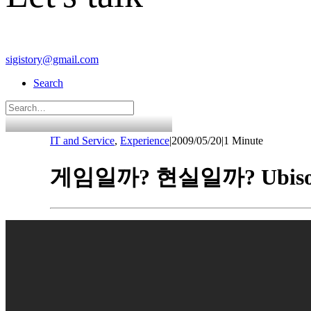
sigistory@gmail.com
Search
IT and Service
,
Experience
|
2009/05/20
|
1 Minute
게임일까? 현실일까? Ubisoft 