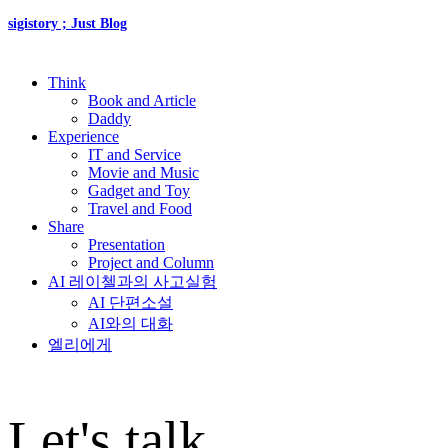
sigistory ; Just Blog
Think
Book and Article
Daddy
Experience
IT and Service
Movie and Music
Gadget and Toy
Travel and Food
Share
Presentation
Project and Column
AI 레이첼과의 사고실험
AI 단편소설
AI와의 대화
엘리에게
Let's talk