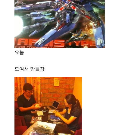
요놈
모여서 만들장