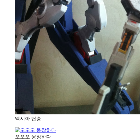
엑시아 탑승
오오오 웅장하다