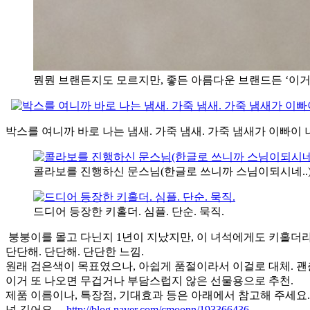
뭔뭔 브랜든지도 모르지만, 좋든 아름다운 브랜드든 ‘이거
박스를 여니까 바로 나는 냄새. 가죽 냄새. 가죽 냄새가 이빠이
콜라보를 진행하신 문스님(한글로 쓰니까 스님이되시네..)
드디어 등장한 키홀더. 심플. 단순. 묵직.
붕붕이를 몰고 다닌지 1년이 지났지만, 이 녀석에게도 키홀더
단단해. 단단해. 단단한 느낌.
원래 검은색이 목표였으나, 아쉽게 품절이라서 이걸로 대체. 괜
이거 또 나오면 무겁거나 부담스럽지 않은 선물용으로 추천.
제품 이름이나, 특장점, 기대효과 등은 아래에서 참고해 주세요.
넘 길어요…
http://blog.naver.com/cmoonn/193366436