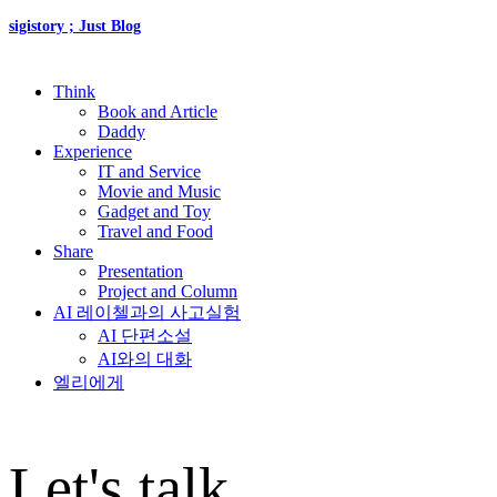
sigistory ; Just Blog
Think
Book and Article
Daddy
Experience
IT and Service
Movie and Music
Gadget and Toy
Travel and Food
Share
Presentation
Project and Column
AI 레이첼과의 사고실험
AI 단편소설
AI와의 대화
엘리에게
Let's talk