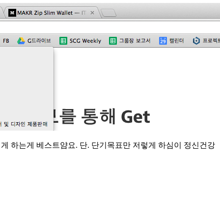
렇게 하는게 베스트얌요. 단. 단기목표만 저렇게 하심이 정신건강