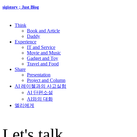
sigistory ; Just Blog
Think
Book and Article
Daddy
Experience
IT and Service
Movie and Music
Gadget and Toy
Travel and Food
Share
Presentation
Project and Column
AI 레이첼과의 사고실험
AI 단편소설
AI와의 대화
엘리에게
Let's talk