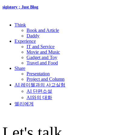
sigistory ; Just Blog
Think
Book and Article
Daddy
Experience
IT and Service
Movie and Music
Gadget and Toy
Travel and Food
Share
Presentation
Project and Column
AI 레이첼과의 사고실험
AI 단편소설
AI와의 대화
엘리에게
Let's talk