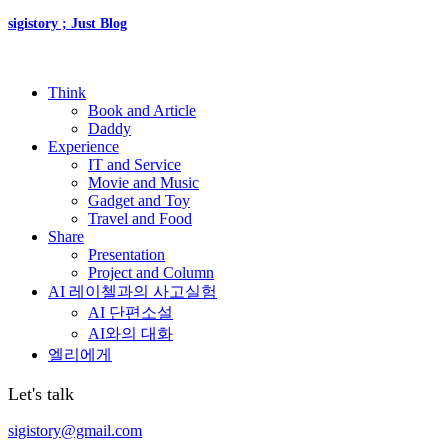
sigistory ; Just Blog
Think
Book and Article
Daddy
Experience
IT and Service
Movie and Music
Gadget and Toy
Travel and Food
Share
Presentation
Project and Column
AI 레이첼과의 사고실험
AI 단편소설
AI와의 대화
엘리에게
Let's talk
sigistory@gmail.com