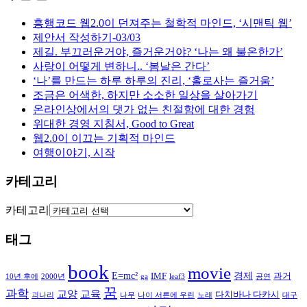
흥행코드 웹2.0이 던져주는 철학적 마인드, ‘시맨틱 웹’
제안서 작성하기-03/03
제길. 부끄러운거야, 즐거운거야? ‘나는 왜 불온한가’
사랑이 어떻게 변하니.. ‘봄날은 간다’
‘나’를 만드는 하루 하루의 진리, ‘홀로사는 즐거움’
조금은 어색한, 하지만 소소한 일상을 살아가기
온라인상에서의 댓가 없는 친절함에 대한 경험
위대한 경영 지침서, Good to Great
웹2.0이 이끄는 기획적 마인드
여행이야기, 시작
카테고리
카테고리
태그
book
movie
E=mc²
경제
IMF
과거
10년 후에
2000년
ga
leaf3
공연
꿈
과학
교양
교육
다치바나 다카시
괴나리
나무
나이 서른에 우린
노래
대구