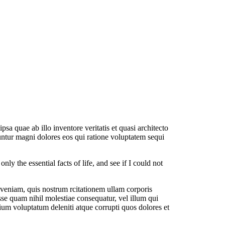
a quae ab illo inventore veritatis et quasi architecto
untur magni dolores eos qui ratione voluptatem sequi
 the essential facts of life, and see if I could not
eniam, quis nostrum rcitationem ullam corporis
sse quam nihil molestiae consequatur, vel illum qui
ium voluptatum deleniti atque corrupti quos dolores et