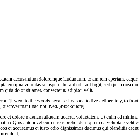
luptatem accusantium doloremque laudantium, totam rem aperiam, eaque ips
ptatem quia voluptas sit aspernatur aut odit aut fugit, sed quia consequ
quia dolor sit amet, consectetur, adipisci velit.
I went to the woods because I wished to live deliberately, to front only
, discover that I had not lived.[/blockquote]
re et dolore magnam aliquam quaerat voluptatem. Ut enim ad minima v
uatur? Quis autem vel eum iure reprehenderit qui in ea voluptate velit e
eos et accusamus et iusto odio dignissimos ducimus qui blanditiis esent
 provident,