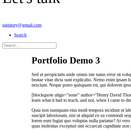
sigistory@gmail.com
Search
Portfolio Demo 3
Sed ut perspiciatis unde omnis iste natus error sit vo
beatae vitae dicta sunt explicabo. Nemo enim ipsam lu
nesciunt. Neque porro quisquam est, qui dolorem ipsum 
[blockquote align=”none” author=”Henry David Thoreau”]
learn what it had to teach, and not, when I came to die
Quia non numquam eius modi tempora incidunt ut labo
suscipit laboriosam, nisi ut aliquid ex ea commodi seq
lorem eum fugiat quo voluptas nulla pariatur? At vero 
quas molestias excepturi sint occaecati cupiditate non