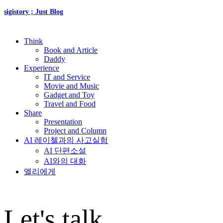
sigistory ; Just Blog
Think
Book and Article
Daddy
Experience
IT and Service
Movie and Music
Gadget and Toy
Travel and Food
Share
Presentation
Project and Column
AI 레이첼과의 사고실험
AI 단편소설
AI와의 대화
엘리에게
Let's talk