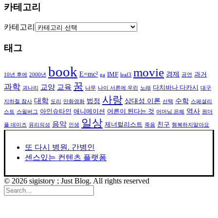
카테고리
카테고리
태그
book
movie
E=mc²
경제
IMF
과거
10년 후에
2000년
ga
leaf3
공연
꿈
과학
교양
교육
다치바나 다카시
괴나리
나무
나이 서른에 우린
노래
대구
사랑
대학
법정
상대성 이론
수학
지하철 참사
도리
만화영화
선택
스페셜리
역사
아인슈타인
애니메이션
어른이 된다는 것
스트
스필버그
어머님 은혜
원더
일상
음악
제너럴리스트
친구
풀 데이즈
유리의성
인생
죽음
행복하지말아요
또 다시 병원. 간병인
센스있는 컨텐츠 플랫폼
© 2026 sigistory ; Just Blog. All rights reserved