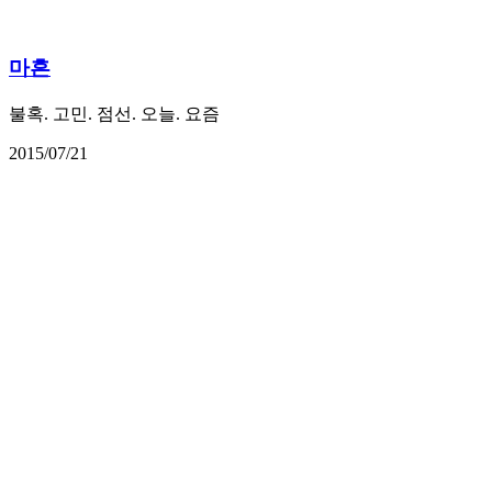
마흔
불혹. 고민. 점선. 오늘. 요즘
2015/07/21