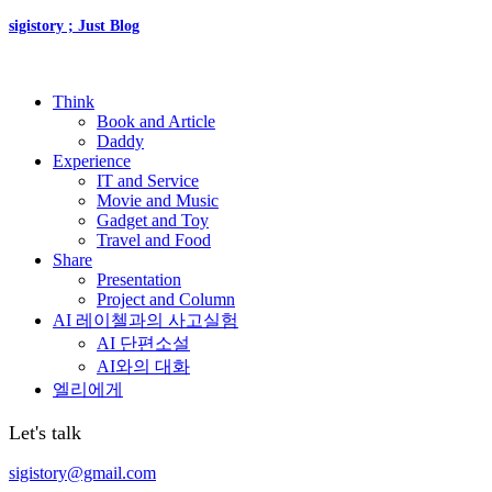
sigistory ; Just Blog
Think
Book and Article
Daddy
Experience
IT and Service
Movie and Music
Gadget and Toy
Travel and Food
Share
Presentation
Project and Column
AI 레이첼과의 사고실험
AI 단편소설
AI와의 대화
엘리에게
Let's talk
sigistory@gmail.com