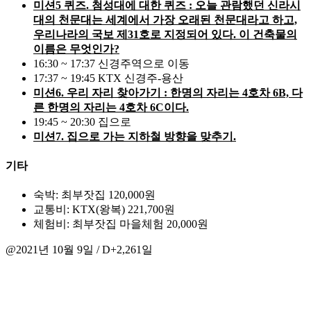
미션5 퀴즈. 첨성대에 대한 퀴즈 : 오늘 관람했던 신라시
대의 천문대는 세계에서 가장 오래된 천문대라고 하고,
우리나라의 국보 제31호로 지정되어 있다. 이 건축물의
이름은 무엇인가?
16:30 ~ 17:37 신경주역으로 이동
17:37 ~ 19:45 KTX 신경주-용산
미션6. 우리 자리 찾아가기 : 한명의 자리는 4호차 6B, 다
른 한명의 자리는 4호차 6C이다.
19:45 ~ 20:30 집으로
미션7. 집으로 가는 지하철 방향을 맞추기.
기타
숙박: 최부잣집 120,000원
교통비: KTX(왕복) 221,700원
체험비: 최부잣집 마을체험 20,000원
@2021년 10월 9일 / D+2,261일