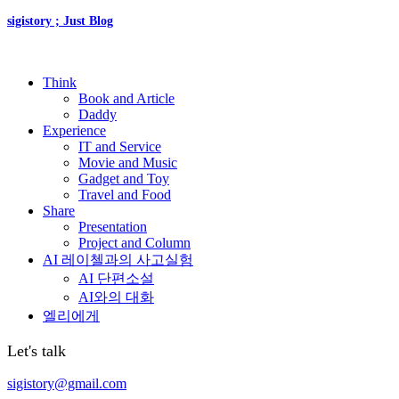
sigistory ; Just Blog
Think
Book and Article
Daddy
Experience
IT and Service
Movie and Music
Gadget and Toy
Travel and Food
Share
Presentation
Project and Column
AI 레이첼과의 사고실험
AI 단편소설
AI와의 대화
엘리에게
Let's talk
sigistory@gmail.com