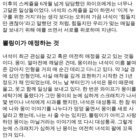
이후의 스케쥴을 6개월 넘게 담담했던 와이프에게는 너무나
고달픈 일상들이었다. 녀석의 스케쥴을 같이 하면서 ‘이게 누
구를 위한 거지’라는 생각 보다는 오히려 가끔 녀석이 ‘힘들지
만 괜찮아’라고 말했던 것 처럼, 힘들지만 우리가 맞는 매일을
잘 보내기 위해 애를 쓰면서 서로를 위로하며 지낸다.
뽈링이가 애정하는 것
녀석이 최근 관심을 갖고 혹은 여전히 애정을 갖고 있는 것들
이다. 몽이. 얼마전에 깨달은 건데, 몽이라는 녀석이 이름 붙여
준 강아지 인형을 거의 매 순간 데리고 다니고 있다. 약 3살 경
에 샀던 인형인데, 사실 애착을 깊게 표현하기 시작한 건 1년
정도가 채 안되었는데, 어느 날 부터인가 녀석은 몽이 때문에
울고, 웃고 함께 일상을 보내고 있다. 한 번은 와이프가 몽이를
세탁기에 돌렸다가 그만 몽이의 눈에 심하게 스크래치가 나서
몇 번이나 녀석에게 사과를 했지만, 녀석은 대성통곡. 한 참 뒤
에 나와 몽이 이야기를 나누다가 엉엉 울면서 몽이를 새로 사
달라고 했는데, 나는 사 줄 수는 있지만, 뽈링이가 아끼고 사랑
하던 몽이는 아닐거라는 이야기에 또 다시 대성통곡. 그렇게
눈에 스크래치가 심하게 난 몽이는 여전히 녀석의 팔에 꼬옥
안겨 있다.