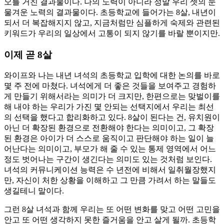
오를 거친 결과물이다. 나의 노력이 아니라 정말 우리 셋의 눈
물겨운 노력의 결과물이다. 초등학교에 들어가는 8살, 내년이
되서 더 복잡해지지 않고, 지금처럼만 심플하게 숙제와 관련된
키워드가 우리의 일상에서 고통이 되지 않기를 바랄 뿐이지만.
이제 곧 8살
와이프와 나는 내년 녀석의 초등학교 입학에 대한 논의를 바로
몇 주 전에 마쳤다. 녀석에게 더 좋은 것들을 보여주고 경험하
게 만들기 위해서라는 의미가 더 크지만, 한편으로는 맞벌이를
해 내야 하는 우리가 가진 몇 안되는 선택지에서 우리는 최선
의 선택을 했다고 합리화하고 있다. 8살이 된다는 건, 유치원이
아닌 더 확장된 환경으로 전환해야 한다는 의미이고, 그 확장
된 환경은 아이가 더 스스로 움직이고 판단해야 하는 일이 늘
어난다는 의미이고, 부모가 해 줄 수 있는 통제 영역에서 어느
정도 벗어나는 구간이 생긴다는 의미도 있는 것처럼 보인다.
녀석의 커뮤니케이션 능력은 수 년전에 비해서 일취월장했지
만, 자신이 처한 상황을 이해하고 그 만큼 가려서 하는 말들도
생길테니 말이다.
그런 8살 녀석과 함께 우리는 또 어떤 변화를 맞고 어떤 고민을
안고 또 어떤 생각하지 못한 즐거움을 안고 살게 될까. 초등학