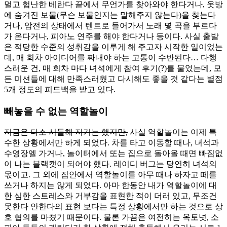
멀고 험난한 베란다 끝에서 무언가를 찾아와야 한다거나, 옷방
에 숨겨진 보물(무슨 보물인지는 말해주지 않는다)을 찾는다
거나, 암전의 상태에서 텐트로 들어가서 노래 몇 곡을 부르다
가 온다거나, 피아노 연주를 해야 한다거나 등이다. 사실 출발
은 적당한 수준의 성취감을 이루게 해 주고자 시작한 일이었는
데, 매 회차 아이디어를 짜내야 하는 고통이 수반된다… 다행
스러운 건, 매 회차 마다 녀석에게 참여 후기(?)를 물었는데, 모
든 미션들에 대해 만족스러웠고 다시해도 좋을 것 같다는 별점
5개 정도의 피드백을 받고 있다.
빼놓을 수 없는 역할놀이
지금은 다소 시들해 지기는 했지만,
사실 역할놀이는 이제 특
수한 상황에서만 하게 되었다. 차를 타고 이동할 때나, 녀석과
수영장엘 가거나, 놀이터에서 또는 집으로 돌아올 때면 빠짐없
이 나는 블랙캣이 되어야 했다. 레이디 버그는 당연히 녀석의
몫이고. 그 외에 집안에서 역할놀이를 아무 때나 하자고 떼를
쓰거나 하지는 않게 되었다. 아마 한동안 내가 역할놀이에 대
한 심한 스트레스와 거부감을 표현한 적이 더러 있고, 무조건
못한다 안한다의 표현 보다는 특정 상황에서만 하는 것으로 상
호 협의를 마쳤기 때문이다. 물론 가끔은 여전히는 옥토넛, 소