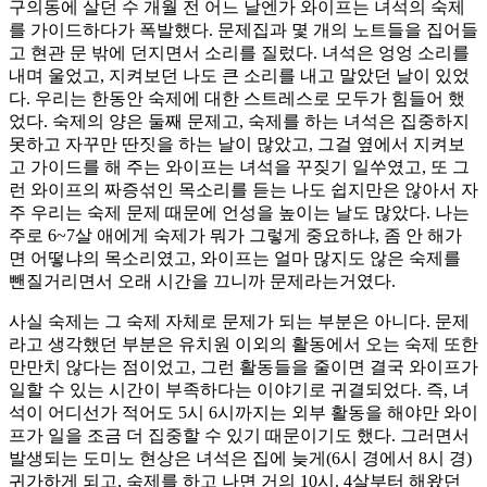
구의동에 살던 수 개월 전 어느 날엔가 와이프는 녀석의 숙제
를 가이드하다가 폭발했다. 문제집과 몇 개의 노트들을 집어들
고 현관 문 밖에 던지면서 소리를 질렀다. 녀석은 엉엉 소리를
내며 울었고, 지켜보던 나도 큰 소리를 내고 말았던 날이 있었
다. 우리는 한동안 숙제에 대한 스트레스로 모두가 힘들어 했
었다. 숙제의 양은 둘째 문제고, 숙제를 하는 녀석은 집중하지
못하고 자꾸만 딴짓을 하는 날이 많았고, 그걸 옆에서 지켜보
고 가이드를 해 주는 와이프는 녀석을 꾸짖기 일쑤였고, 또 그
런 와이프의 짜증섞인 목소리를 듣는 나도 쉽지만은 않아서 자
주 우리는 숙제 문제 때문에 언성을 높이는 날도 많았다. 나는
주로 6~7살 애에게 숙제가 뭐가 그렇게 중요하냐, 좀 안 해가
면 어떻냐의 목소리였고, 와이프는 얼마 많지도 않은 숙제를
뺀질거리면서 오래 시간을 끄니까 문제라는거였다.
사실 숙제는 그 숙제 자체로 문제가 되는 부분은 아니다. 문제
라고 생각했던 부분은 유치원 이외의 활동에서 오는 숙제 또한
만만치 않다는 점이었고, 그런 활동들을 줄이면 결국 와이프가
일할 수 있는 시간이 부족하다는 이야기로 귀결되었다. 즉, 녀
석이 어디선가 적어도 5시 6시까지는 외부 활동을 해야만 와이
프가 일을 조금 더 집중할 수 있기 때문이기도 했다. 그러면서
발생되는 도미노 현상은 녀석은 집에 늦게(6시 경에서 8시 경)
귀가하게 되고, 숙제를 하고 나면 거의 10시. 4살부터 해왔던