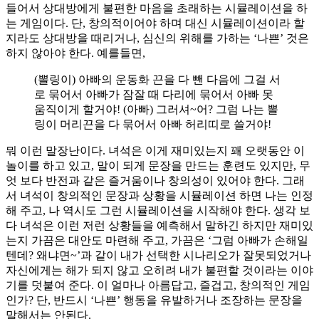
들어서 상대방에게 불편한 마음을 초래하는 시뮬레이션을 하
는 게임이다. 단, 창의적이어야 하며 대신 시뮬레이션이라 할
지라도 상대방을 때리거나, 심신의 위해를 가하는 ‘나쁜’ 것은
하지 않아야 한다. 예를들면,
(뽈링이) 아빠의 운동화 끈을 다 뺀 다음에 그걸 서
로 묶어서 아빠가 잠잘 때 다리에 묶어서 아빠 못
움직이게 할거야! (아빠) 그러셔~어? 그럼 나는 뽈
링이 머리끈을 다 묶어서 아빠 허리띠로 쓸거야!
뭐 이런 말장난이다. 녀석은 이게 재미있는지 꽤 오랫동안 이
놀이를 하고 있고, 말이 되게 문장을 만드는 훈련도 있지만, 무
엇 보다 반전과 같은 즐거움이나 창의성이 있어야 한다. 그래
서 녀석이 창의적인 문장과 상황을 시뮬레이션 하면 나는 인정
해 주고, 나 역시도 그런 시뮬레이션을 시작해야 한다. 생각 보
다 녀석은 이런 저런 상황들을 예측해서 말하긴 하지만 재미있
는지 가끔은 대안도 마련해 주고, 가끔은 ‘그럼 아빠가 손해일
텐데? 왜냐면~’과 같이 내가 선택한 시나리오가 잘못되었거나
자신에게는 해가 되지 않고 오히려 내가 불편할 것이라는 이야
기를 덧붙여 준다. 이 얼마나 아름답고, 즐겁고, 창의적인 게임
인가? 단, 반드시 ‘나쁜’ 행동을 유발하거나 조장하는 문장을
말해서는 안된다.