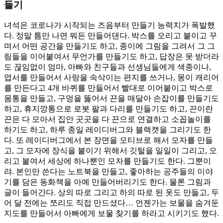
들기
녀석은 코로나가 시작되는 즈음부터 만들기 능력치가 폭발했
다. 정말 틈만 나면 뭐든 만들어댄다. 박스를 오리고 붙이고 꾸
며서 어떤 공간을 만들기도 하고, 종이에 그림을 그려서 그 그
림들을 이어붙여서 무언가를 만들기도 하고, 답장은 못 받더라
도 끊임없이 엄마, 아빠와 친구들과 선생님들에게 색종이나,
엽서를 만들어서 사랑을 속삭이는 편지를 쓰거나, 몽이 캐리어
를 만든다고 4개 바퀴를 만들어서 빨대로 이어붙이고 박스로
몸통을 만들고, 구멍을 뚫어서 끈을 매달아 손잡이를 만들기도
하고, 휴지깡통으로 로봇 팔과 다리를 만들기도 하고, 끈이란
끈은 다 모아서 집안 곳곳을 다 끈으로 연결하고 소꼽놀이를
하기도 하고, 하루 종일 레이디버그와 블랙캣을 그리기도 한
다. 또 레이디버그에서 본 장면을 모티브로 해서 모자를 만들
고, 그 모자에 장식을 붙이기 위해서 깃털을 일일이 그리고, 오
리고 붙여서 세상에 하나뿐인 모자를 만들기도 한다. 그뿐이
랴. 본인만 쓴다는 노트북을 만들고, 좋아하는 공주들의 이야
기를 담은 동화책을 아예 만들어버리기도 한다. 물론 그림과
글이 들어간다. 상의 따로 그리고 하의 따로 된 옷도 만들고, 두
어 달 전에는 쪼리도 직접 만드셨다… 언젠가는 보물을 숨겨둔
지도를 만들어서 아빠에게 보물 찾기를 하라고 시키기도 했다.