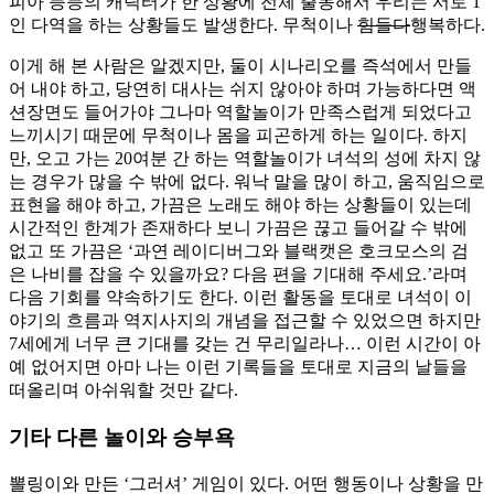
피아 등등의 캐릭터가 한 상황에 전체 출동해서 우리는 서로 1
인 다역을 하는 상황들도 발생한다. 무척이나
힘들다
행복하다.
이게 해 본 사람은 알겠지만, 둘이 시나리오를 즉석에서 만들
어 내야 하고, 당연히 대사는 쉬지 않아야 하며 가능하다면 액
션장면도 들어가야 그나마 역할놀이가 만족스럽게 되었다고
느끼시기 때문에 무척이나 몸을 피곤하게 하는 일이다. 하지
만, 오고 가는 20여분 간 하는 역할놀이가 녀석의 성에 차지 않
는 경우가 많을 수 밖에 없다. 워낙 말을 많이 하고, 움직임으로
표현을 해야 하고, 가끔은 노래도 해야 하는 상황들이 있는데
시간적인 한계가 존재하다 보니 가끔은 끊고 들어갈 수 밖에
없고 또 가끔은 ‘과연 레이디버그와 블랙캣은 호크모스의 검
은 나비를 잡을 수 있을까요? 다음 편을 기대해 주세요.’라며
다음 기회를 약속하기도 한다. 이런 활동을 토대로 녀석이 이
야기의 흐름과 역지사지의 개념을 접근할 수 있었으면 하지만
7세에게 너무 큰 기대를 갖는 건 무리일라나… 이런 시간이 아
예 없어지면 아마 나는 이런 기록들을 토대로 지금의 날들을
떠올리며 아쉬워할 것만 같다.
기타 다른 놀이와 승부욕
뽈링이와 만든 ‘그러셔’ 게임이 있다. 어떤 행동이나 상황을 만