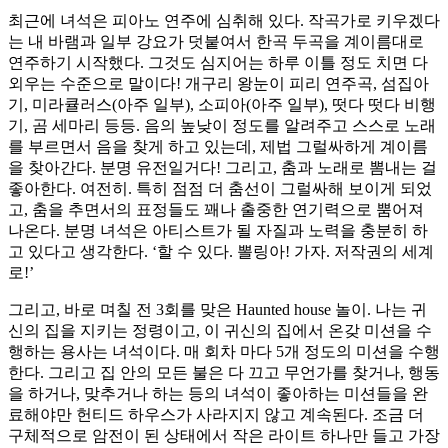
최근에 녀석은 피아노 연주에 심취해 있다. 작곡가로 키우겠다
는 내 바램과 일부 강요가 덧붙여서 한곡 두곡을 계이름대로
연주하기 시작했다. 그것도 심지어는 하루 이틀 정도 치면 다
외우는 수준으로 말이다! 개구리 왕눈이 피리 연주곡, 섬집아
기, 미라큘러스(아주 일부), 소피아(아주 일부), 떳다 떳다 비행
기, 곰 세마리 등등. 음의 높낮이 정도를 알려주고 스스로 노래
를 부르면서 음을 찾게 하고 있는데, 제법 그럴싸하게 계이름
을 찾아간다. 분명 유전일거다! 그리고, 춤과 노래로 뽐내는 걸
좋아한다. 여전히. 특히 점점 더 춤선이 그럴싸해 보이게 되었
고, 춤을 추면서의 표정들도 꽤나 출중한 연기력으로 뿜어져
나온다. 분명 녀석은 아티스트가 될 자질과 노력을 충분히 하
고 있다고 생각한다. ‘할 수 있다. 뽈링아! 가자. 저작권의 세계
로!’
그리고, 바로 며칠 전 3회를 맞은 Haunted house 놀이. 나는 귀
신의 집을 지키는 정령이고, 이 귀신의 집에서 온갖 미션을 수
행하는 용사는 녀석이다. 매 회차 마다 5개 정도의 미션을 수행
한다. 그리고 집 안의 모든 불은 다 끄고 무언가를 찾거나, 행동
을 하거나, 맞추거나 하는 등의 녀석이 좋아하는 미션들을 완
료해야만 헌티드 하우스가 사라지지 않고 계속된다. 조금 더
구체적으로 암전이 된 상태에서 작은 라이트 하나만 들고 가장