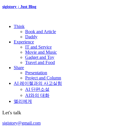
sigistory ; Just Blog
Think
Book and Article
Daddy
Experience
IT and Service
Movie and Music
Gadget and Toy
Travel and Food
Share
Presentation
Project and Column
AI 레이첼과의 사고실험
AI 단편소설
AI와의 대화
엘리에게
Let's talk
sigistory@gmail.com