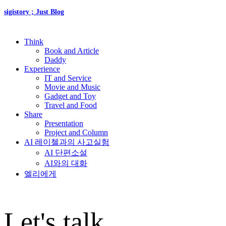
sigistory ; Just Blog
Think
Book and Article
Daddy
Experience
IT and Service
Movie and Music
Gadget and Toy
Travel and Food
Share
Presentation
Project and Column
AI 레이첼과의 사고실험
AI 단편소설
AI와의 대화
엘리에게
Let's talk