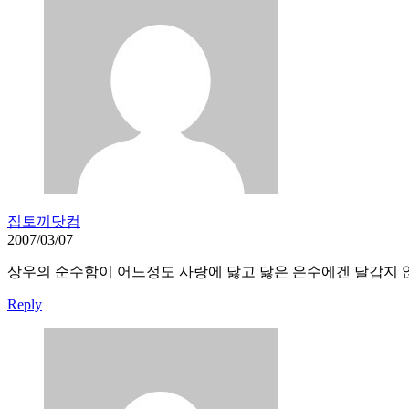
집토끼닷컴
2007/03/07
상우의 순수함이 어느정도 사랑에 닳고 닳은 은수에겐 달갑지 않
Reply