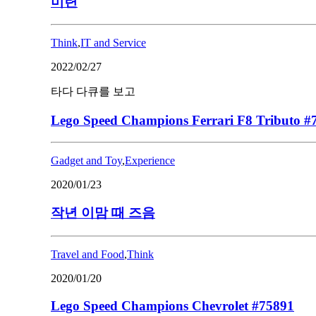
미련
Think
,
IT and Service
2022/02/27
타다 다큐를 보고
Lego Speed Champions Ferrari F8 Tributo #
Gadget and Toy
,
Experience
2020/01/23
작년 이맘 때 즈음
Travel and Food
,
Think
2020/01/20
Lego Speed Champions Chevrolet #75891