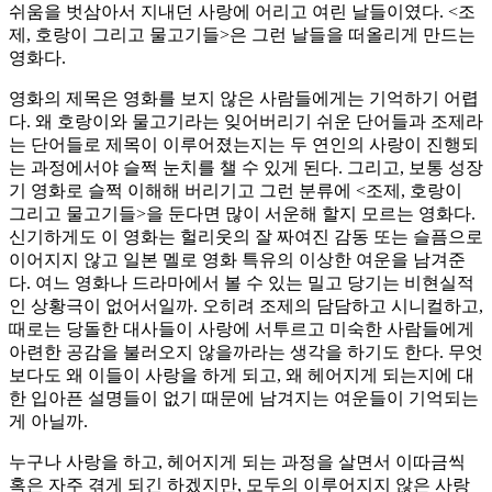
쉬움을 벗삼아서 지내던 사랑에 어리고 여린 날들이였다. <조
제, 호랑이 그리고 물고기들>은 그런 날들을 떠올리게 만드는
영화다.
영화의 제목은 영화를 보지 않은 사람들에게는 기억하기 어렵
다. 왜 호랑이와 물고기라는 잊어버리기 쉬운 단어들과 조제라
는 단어들로 제목이 이루어졌는지는 두 연인의 사랑이 진행되
는 과정에서야 슬쩍 눈치를 챌 수 있게 된다. 그리고, 보통 성장
기 영화로 슬쩍 이해해 버리기고 그런 분류에 <조제, 호랑이
그리고 물고기들>을 둔다면 많이 서운해 할지 모르는 영화다.
신기하게도 이 영화는 헐리웃의 잘 짜여진 감동 또는 슬픔으로
이어지지 않고 일본 멜로 영화 특유의 이상한 여운을 남겨준
다. 여느 영화나 드라마에서 볼 수 있는 밀고 당기는 비현실적
인 상황극이 없어서일까. 오히려 조제의 담담하고 시니컬하고,
때로는 당돌한 대사들이 사랑에 서투르고 미숙한 사람들에게
아련한 공감을 불러오지 않을까라는 생각을 하기도 한다. 무엇
보다도 왜 이들이 사랑을 하게 되고, 왜 헤어지게 되는지에 대
한 입아픈 설명들이 없기 때문에 남겨지는 여운들이 기억되는
게 아닐까.
누구나 사랑을 하고, 헤어지게 되는 과정을 살면서 이따금씩
혹은 자주 겪게 되긴 하겠지만, 모두의 이루어지지 않은 사랑