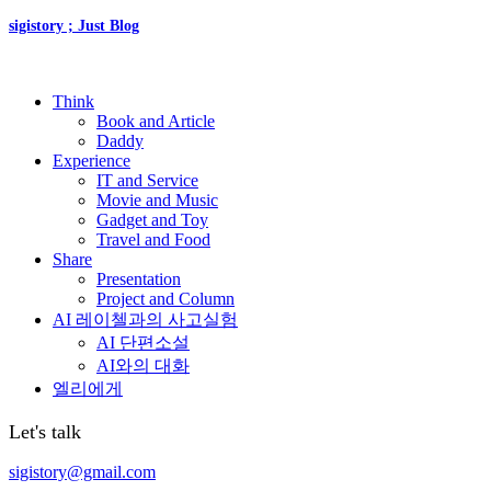
sigistory ; Just Blog
Think
Book and Article
Daddy
Experience
IT and Service
Movie and Music
Gadget and Toy
Travel and Food
Share
Presentation
Project and Column
AI 레이첼과의 사고실험
AI 단편소설
AI와의 대화
엘리에게
Let's talk
sigistory@gmail.com