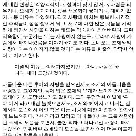
에 대한 변명은 각양각색이다. 성격이 맞지 않거나, 바람을 피
우거나, 오해가 생기거나, 잦은 서운함이 쌓이거나, 대화가 없
거나 등 이유는 다양하다. 결국 사랑에 미치는 행복한 시간적
인 추억들이 점점 쌓이게 되고, 서로에 대한 많은 것들을 기억
하게 되면서 사랑을 대하는 태도는 익숙함이 되어버린다. 그런
익숙함에 누군가는 ‘더는 사랑하지 않는구나..’라며 사랑이 가
슴에서 빠져나갔음을 이야기하기도 한다. 츠네오는 조제와의
사랑이 더는 이어지지 않을 것이라는 이유를 한줄의 담담한 언
어로 이야기한다.
이별의 이유는 여러가지였지만….아니, 사실은 하
나다. 내가 도망친 것이다.
아름다운 다른 후배의 사랑을 받으면서도 조제의 아름다움을
사랑했던 그였지만, 등에 업은 조제의 무게가 느껴지면서 그는
조제에게서 도망쳤노라고 말한다. 그의 무덤덤한 이별에 ‘뭐
야 이거’라고 내심 놀랬으면서도, 조제와 헤어지고 나서는 길
에서의 모습에서 여린 혹은 아픈 사랑에 대한 아련함이 잔잔하
게 느느껴진다. 가버리라고 말하고 이내 돌아서는 그를 책망하
던 조제의 모습을 보면서, 쿨한 척하고 떠나고선 사랑이 빠져
나갔음에 멈춰버린 츠네요의 모습을 보면서 이제 더는 아프지
않은 아련함들을 떠올렸다.