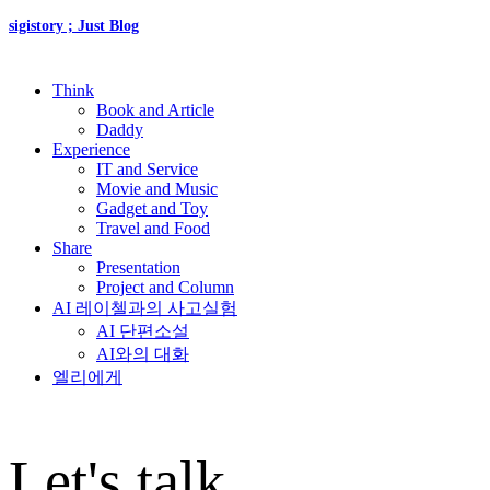
sigistory ; Just Blog
Think
Book and Article
Daddy
Experience
IT and Service
Movie and Music
Gadget and Toy
Travel and Food
Share
Presentation
Project and Column
AI 레이첼과의 사고실험
AI 단편소설
AI와의 대화
엘리에게
Let's talk