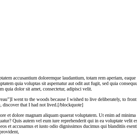
luptatem accusantium doloremque laudantium, totam rem aperiam, eaque ips
ptatem quia voluptas sit aspernatur aut odit aut fugit, sed quia consequ
quia dolor sit amet, consectetur, adipisci velit.
I went to the woods because I wished to live deliberately, to front only
, discover that I had not lived.[/blockquote]
re et dolore magnam aliquam quaerat voluptatem. Ut enim ad minima v
uatur? Quis autem vel eum iure reprehenderit qui in ea voluptate velit e
eos et accusamus et iusto odio dignissimos ducimus qui blanditiis esent
 provident,