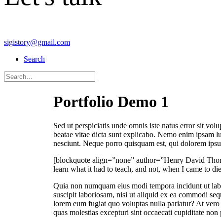
sigistory@gmail.com
Search
Portfolio Demo 1
Sed ut perspiciatis unde omnis iste natus error sit vo
beatae vitae dicta sunt explicabo. Nemo enim ipsam lu
nesciunt. Neque porro quisquam est, qui dolorem ipsum 
[blockquote align=”none” author=”Henry David Thoreau”]
learn what it had to teach, and not, when I came to die
Quia non numquam eius modi tempora incidunt ut labo
suscipit laboriosam, nisi ut aliquid ex ea commodi seq
lorem eum fugiat quo voluptas nulla pariatur? At vero 
quas molestias excepturi sint occaecati cupiditate non