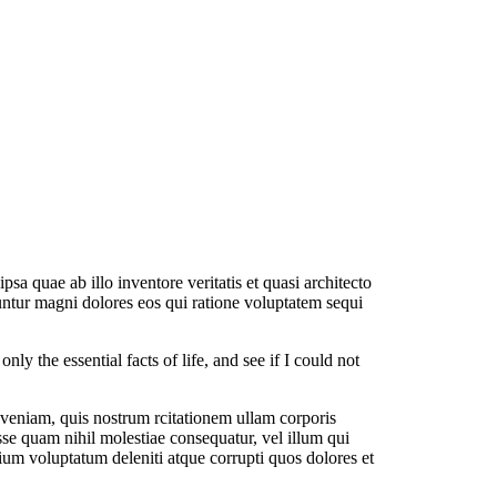
a quae ab illo inventore veritatis et quasi architecto
untur magni dolores eos qui ratione voluptatem sequi
 the essential facts of life, and see if I could not
eniam, quis nostrum rcitationem ullam corporis
sse quam nihil molestiae consequatur, vel illum qui
ium voluptatum deleniti atque corrupti quos dolores et