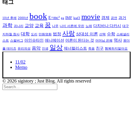
태그
book
movie
E=mc²
경제
IMF
과거
10년 후에
2000년
ga
leaf3
공연
꿈
과학
교양
교육
다치바나 다카시
괴나리
나무
나이 서른에 우린
노래
대구
사랑
대학
법정
상대성 이론
수학
지하철 참사
도리
만화영화
선택
스페셜리
역사
아인슈타인
애니메이션
어른이 된다는 것
스트
스필버그
어머님 은혜
원더
일상
음악
제너럴리스트
친구
풀 데이즈
유리의성
인생
죽음
행복하지말아요
11/02
Memo
© 2026 sigistory ; Just Blog. All rights reserved