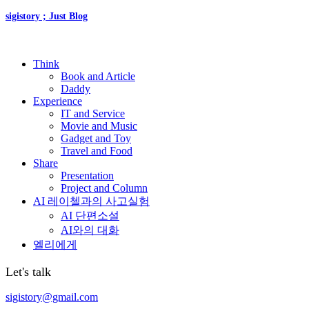
sigistory ; Just Blog
Think
Book and Article
Daddy
Experience
IT and Service
Movie and Music
Gadget and Toy
Travel and Food
Share
Presentation
Project and Column
AI 레이첼과의 사고실험
AI 단편소설
AI와의 대화
엘리에게
Let's talk
sigistory@gmail.com