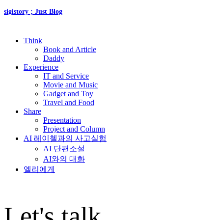
sigistory ; Just Blog
Think
Book and Article
Daddy
Experience
IT and Service
Movie and Music
Gadget and Toy
Travel and Food
Share
Presentation
Project and Column
AI 레이첼과의 사고실험
AI 단편소설
AI와의 대화
엘리에게
Let's talk