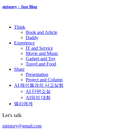
sigistory ; Just Blog
Think
Book and Article
Daddy
Experience
IT and Service
Movie and Music
Gadget and Toy
Travel and Food
Share
Presentation
Project and Column
AI 레이첼과의 사고실험
AI 단편소설
AI와의 대화
엘리에게
Let's talk
sigistory@gmail.com