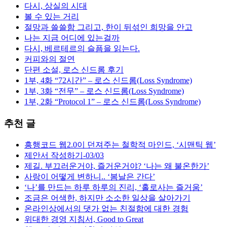
다시, 상실의 시대
볼 수 있는 거리
절망과 쓸쓸함 그리고, 한이 뒤섞인 희망을 안고
나는 지금 어디에 있는걸까
다시, 베르테르의 슬픔을 읽는다.
커피와의 절연
단편 소설, 로스 신드롬 후기
1부, 4화 “72시간” – 로스 신드롬(Loss Syndrome)
1부, 3화 “전무” – 로스 신드롬(Loss Syndrome)
1부, 2화 “Protocol 1” – 로스 신드롬(Loss Syndrome)
추천 글
흥행코드 웹2.0이 던져주는 철학적 마인드, ‘시맨틱 웹’
제안서 작성하기-03/03
제길. 부끄러운거야, 즐거운거야? ‘나는 왜 불온한가’
사랑이 어떻게 변하니.. ‘봄날은 간다’
‘나’를 만드는 하루 하루의 진리, ‘홀로사는 즐거움’
조금은 어색한, 하지만 소소한 일상을 살아가기
온라인상에서의 댓가 없는 친절함에 대한 경험
위대한 경영 지침서, Good to Great