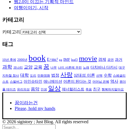
웹2.0이 이끄는 기획적 마인드
여행이야기, 시작
카테고리
카테고리
태그
book
movie
E=mc²
경제
IMF
과거
10년 후에
2000년
ga
leaf3
공연
꿈
과학
교양
교육
다치바나 다카시
괴나리
나무
나이 서른에 우린
노래
대구
사랑
대학
법정
상대성 이론
수학
지하철 참사
도리
만화영화
선택
스페셜리
역사
아인슈타인
애니메이션
어른이 된다는 것
스트
스필버그
어머님 은혜
원더
일상
음악
제너럴리스트
친구
풀 데이즈
유리의성
인생
죽음
행복하지말아요
꿈이라는건
Please, hold my hands
© 2026 sigistory ; Just Blog. All rights reserved