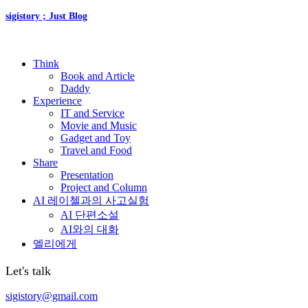
sigistory ; Just Blog
Think
Book and Article
Daddy
Experience
IT and Service
Movie and Music
Gadget and Toy
Travel and Food
Share
Presentation
Project and Column
AI 레이첼과의 사고실험
AI 단편소설
AI와의 대화
엘리에게
Let's talk
sigistory@gmail.com