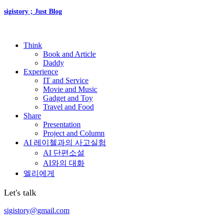
sigistory ; Just Blog
Think
Book and Article
Daddy
Experience
IT and Service
Movie and Music
Gadget and Toy
Travel and Food
Share
Presentation
Project and Column
AI 레이첼과의 사고실험
AI 단편소설
AI와의 대화
엘리에게
Let's talk
sigistory@gmail.com