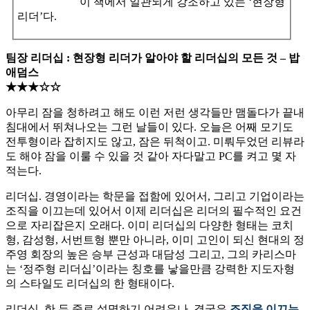
이 책에서 일관되게 강조하고 있는 ‘현장형
리더’다.
팀장 리더십 : 현장형 리더가 알아야 할 리더십의 모든 것 – 밥
애덤스
★★★☆☆
아무리 잠을 청하려고 해도 이런 저런 생각들만 맴돌다가 끝내
침대에서 뛰쳐나오는 그런 날들이 있다. 오늘은 어째 모기도
전투형이라 잡히지도 않고, 잠은 뒤척이고. 미뤄두었던 리뷰라
도 해야 잠을 이룰 수 있을 것 같아 자다말고 PC를 켜고 몇 자
적는다.
리더십. 경영이라는 학문을 접함에 있어서, 그리고 기업이라는
조직을 이끄는데 있어서 이제 리더십은 리더의 필수적인 요건
으로 자리잡은지 오래다. 이미 리더십의 다양한 형태는 코치
형, 감성형, 서번트형 뿐만 아니라, 이미 고인이 되신 현대의 정
주영 회장의 높은 승부 근성과 대담성 그리고, 그의 카리스마
는 ‘정주형 리더십’이라는 칭호를 낳을만큼 강력한 지도자형
의 스타일도 리더십의 한 형태이다.
리더십. 한 두 줄로 설명하기 어려우나, 결국은
조직을 이끄는