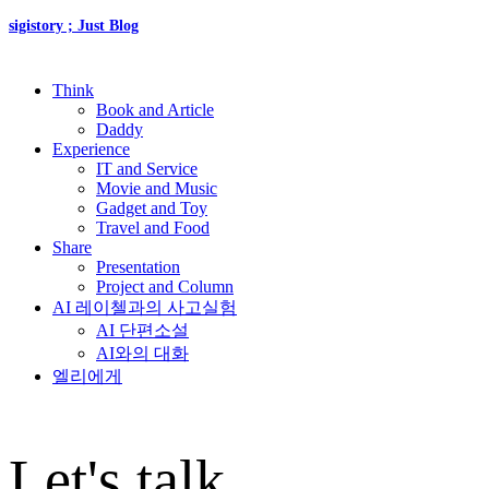
sigistory ; Just Blog
Think
Book and Article
Daddy
Experience
IT and Service
Movie and Music
Gadget and Toy
Travel and Food
Share
Presentation
Project and Column
AI 레이첼과의 사고실험
AI 단편소설
AI와의 대화
엘리에게
Let's talk