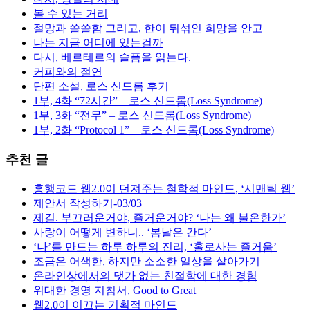
볼 수 있는 거리
절망과 쓸쓸함 그리고, 한이 뒤섞인 희망을 안고
나는 지금 어디에 있는걸까
다시, 베르테르의 슬픔을 읽는다.
커피와의 절연
단편 소설, 로스 신드롬 후기
1부, 4화 “72시간” – 로스 신드롬(Loss Syndrome)
1부, 3화 “전무” – 로스 신드롬(Loss Syndrome)
1부, 2화 “Protocol 1” – 로스 신드롬(Loss Syndrome)
추천 글
흥행코드 웹2.0이 던져주는 철학적 마인드, ‘시맨틱 웹’
제안서 작성하기-03/03
제길. 부끄러운거야, 즐거운거야? ‘나는 왜 불온한가’
사랑이 어떻게 변하니.. ‘봄날은 간다’
‘나’를 만드는 하루 하루의 진리, ‘홀로사는 즐거움’
조금은 어색한, 하지만 소소한 일상을 살아가기
온라인상에서의 댓가 없는 친절함에 대한 경험
위대한 경영 지침서, Good to Great
웹2.0이 이끄는 기획적 마인드