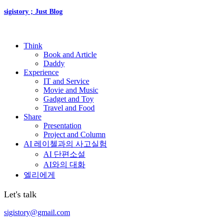
sigistory ; Just Blog
Think
Book and Article
Daddy
Experience
IT and Service
Movie and Music
Gadget and Toy
Travel and Food
Share
Presentation
Project and Column
AI 레이첼과의 사고실험
AI 단편소설
AI와의 대화
엘리에게
Let's talk
sigistory@gmail.com