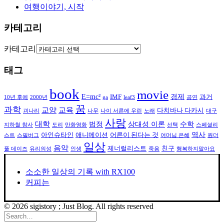
여행이야기, 시작
카테고리
카테고리
태그
book
movie
E=mc²
경제
IMF
과거
10년 후에
2000년
ga
leaf3
공연
꿈
과학
교양
교육
다치바나 다카시
괴나리
나무
나이 서른에 우린
노래
대구
사랑
대학
법정
상대성 이론
수학
지하철 참사
도리
만화영화
선택
스페셜리
역사
아인슈타인
애니메이션
어른이 된다는 것
스트
스필버그
어머님 은혜
원더
일상
음악
제너럴리스트
친구
풀 데이즈
유리의성
인생
죽음
행복하지말아요
소소한 일상의 기록 with RX100
커피는
© 2026 sigistory ; Just Blog. All rights reserved