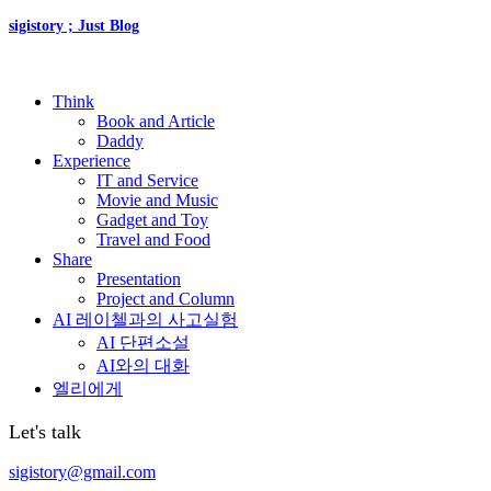
sigistory ; Just Blog
Think
Book and Article
Daddy
Experience
IT and Service
Movie and Music
Gadget and Toy
Travel and Food
Share
Presentation
Project and Column
AI 레이첼과의 사고실험
AI 단편소설
AI와의 대화
엘리에게
Let's talk
sigistory@gmail.com