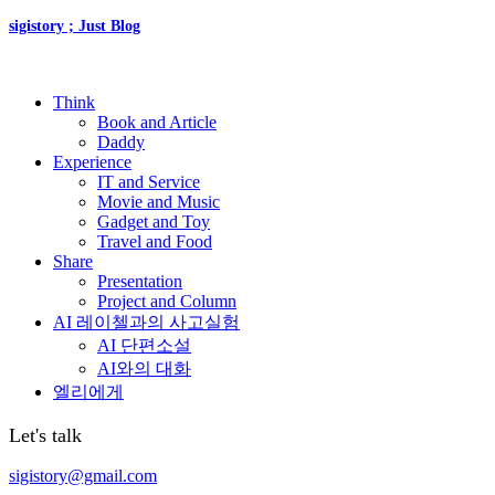
sigistory ; Just Blog
Think
Book and Article
Daddy
Experience
IT and Service
Movie and Music
Gadget and Toy
Travel and Food
Share
Presentation
Project and Column
AI 레이첼과의 사고실험
AI 단편소설
AI와의 대화
엘리에게
Let's talk
sigistory@gmail.com