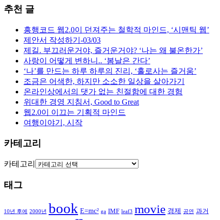
추천 글
흥행코드 웹2.0이 던져주는 철학적 마인드, ‘시맨틱 웹’
제안서 작성하기-03/03
제길. 부끄러운거야, 즐거운거야? ‘나는 왜 불온한가’
사랑이 어떻게 변하니.. ‘봄날은 간다’
‘나’를 만드는 하루 하루의 진리, ‘홀로사는 즐거움’
조금은 어색한, 하지만 소소한 일상을 살아가기
온라인상에서의 댓가 없는 친절함에 대한 경험
위대한 경영 지침서, Good to Great
웹2.0이 이끄는 기획적 마인드
여행이야기, 시작
카테고리
카테고리
태그
book
movie
E=mc²
경제
IMF
과거
10년 후에
2000년
ga
leaf3
공연