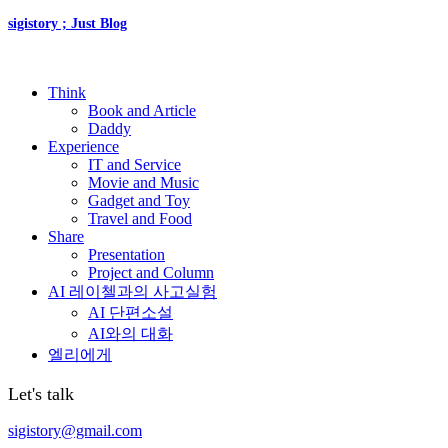
sigistory ; Just Blog
Think
Book and Article
Daddy
Experience
IT and Service
Movie and Music
Gadget and Toy
Travel and Food
Share
Presentation
Project and Column
AI 레이첼과의 사고실험
AI 단편소설
AI와의 대화
엘리에게
Let's talk
sigistory@gmail.com