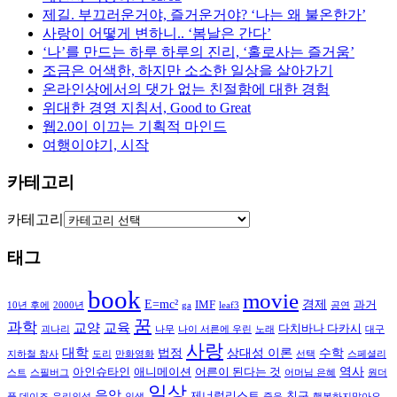
제길. 부끄러운거야, 즐거운거야? ‘나는 왜 불온한가’
사랑이 어떻게 변하니.. ‘봄날은 간다’
‘나’를 만드는 하루 하루의 진리, ‘홀로사는 즐거움’
조금은 어색한, 하지만 소소한 일상을 살아가기
온라인상에서의 댓가 없는 친절함에 대한 경험
위대한 경영 지침서, Good to Great
웹2.0이 이끄는 기획적 마인드
여행이야기, 시작
카테고리
카테고리
태그
book
movie
E=mc²
경제
IMF
과거
10년 후에
2000년
ga
leaf3
공연
꿈
과학
교양
교육
다치바나 다카시
괴나리
나무
나이 서른에 우린
노래
대구
사랑
대학
법정
상대성 이론
수학
지하철 참사
도리
만화영화
선택
스페셜리
역사
아인슈타인
애니메이션
어른이 된다는 것
스트
스필버그
어머님 은혜
원더
일상
음악
제너럴리스트
친구
풀 데이즈
유리의성
인생
죽음
행복하지말아요