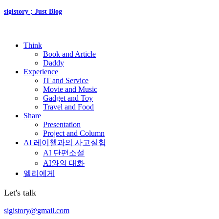
sigistory ; Just Blog
Think
Book and Article
Daddy
Experience
IT and Service
Movie and Music
Gadget and Toy
Travel and Food
Share
Presentation
Project and Column
AI 레이첼과의 사고실험
AI 단편소설
AI와의 대화
엘리에게
Let's talk
sigistory@gmail.com