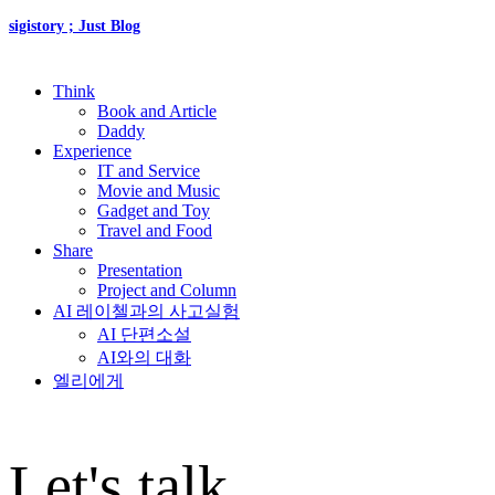
sigistory ; Just Blog
Think
Book and Article
Daddy
Experience
IT and Service
Movie and Music
Gadget and Toy
Travel and Food
Share
Presentation
Project and Column
AI 레이첼과의 사고실험
AI 단편소설
AI와의 대화
엘리에게
Let's talk