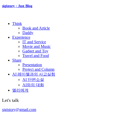
sigistory ; Just Blog
Think
Book and Article
Daddy
Experience
IT and Service
Movie and Music
Gadget and Toy
Travel and Food
Share
Presentation
Project and Column
AI 레이첼과의 사고실험
AI 단편소설
AI와의 대화
엘리에게
Let's talk
sigistory@gmail.com