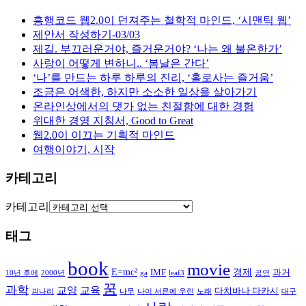
흥행코드 웹2.0이 던져주는 철학적 마인드, ‘시맨틱 웹’
제안서 작성하기-03/03
제길. 부끄러운거야, 즐거운거야? ‘나는 왜 불온한가’
사랑이 어떻게 변하니.. ‘봄날은 간다’
‘나’를 만드는 하루 하루의 진리, ‘홀로사는 즐거움’
조금은 어색한, 하지만 소소한 일상을 살아가기
온라인상에서의 댓가 없는 친절함에 대한 경험
위대한 경영 지침서, Good to Great
웹2.0이 이끄는 기획적 마인드
여행이야기, 시작
카테고리
카테고리
태그
book
movie
E=mc²
경제
IMF
과거
10년 후에
2000년
ga
leaf3
공연
꿈
과학
교양
교육
다치바나 다카시
괴나리
나무
나이 서른에 우린
노래
대구