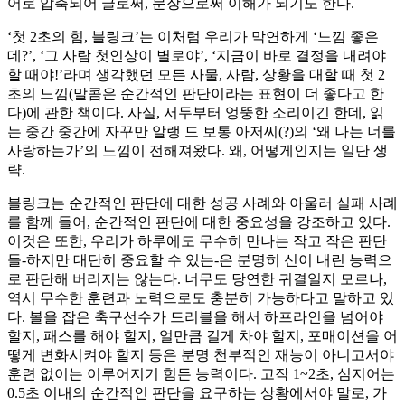
어로 압축되어 글로써, 문장으로써 이해가 되기도 한다.
‘첫 2초의 힘, 블링크’는 이처럼 우리가 막연하게 ‘느낌 좋은
데?’, ‘그 사람 첫인상이 별로야’, ‘지금이 바로 결정을 내려야
할 때야!’라며 생각했던 모든 사물, 사람, 상황을 대할 때 첫 2
초의 느낌(말콤은 순간적인 판단이라는 표현이 더 좋다고 한
다)에 관한 책이다. 사실, 서두부터 엉뚱한 소리이긴 한데, 읽
는 중간 중간에 자꾸만 알랭 드 보통 아저씨(?)의 ‘왜 나는 너를
사랑하는가’의 느낌이 전해져왔다. 왜, 어떻게인지는 일단 생
략.
블링크는 순간적인 판단에 대한 성공 사례와 아울러 실패 사례
를 함께 들어, 순간적인 판단에 대한 중요성을 강조하고 있다.
이것은 또한, 우리가 하루에도 무수히 만나는 작고 작은 판단
들-하지만 대단히 중요할 수 있는-은 분명히 신이 내린 능력으
로 판단해 버리지는 않는다. 너무도 당연한 귀결일지 모르나,
역시 무수한 훈련과 노력으로도 충분히 가능하다고 말하고 있
다. 볼을 잡은 축구선수가 드리블을 해서 하프라인을 넘어야
할지, 패스를 해야 할지, 얼만큼 길게 차야 할지, 포매이션을 어
떻게 변화시켜야 할지 등은 분명 천부적인 재능이 아니고서야
훈련 없이는 이루어지기 힘든 능력이다. 고작 1~2초, 심지어는
0.5초 이내의 순간적인 판단을 요구하는 상황에서야 말로, 가