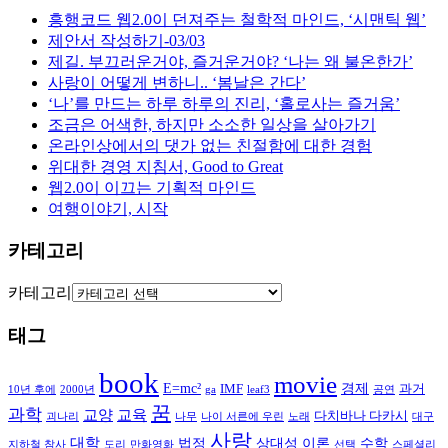
흥행코드 웹2.0이 던져주는 철학적 마인드, ‘시맨틱 웹’
제안서 작성하기-03/03
제길. 부끄러운거야, 즐거운거야? ‘나는 왜 불온한가’
사랑이 어떻게 변하니.. ‘봄날은 간다’
‘나’를 만드는 하루 하루의 진리, ‘홀로사는 즐거움’
조금은 어색한, 하지만 소소한 일상을 살아가기
온라인상에서의 댓가 없는 친절함에 대한 경험
위대한 경영 지침서, Good to Great
웹2.0이 이끄는 기획적 마인드
여행이야기, 시작
카테고리
카테고리
태그
book
movie
E=mc²
경제
IMF
과거
10년 후에
2000년
ga
leaf3
공연
꿈
과학
교양
교육
다치바나 다카시
괴나리
나무
나이 서른에 우린
노래
대구
사랑
대학
법정
상대성 이론
수학
지하철 참사
도리
만화영화
선택
스페셜리