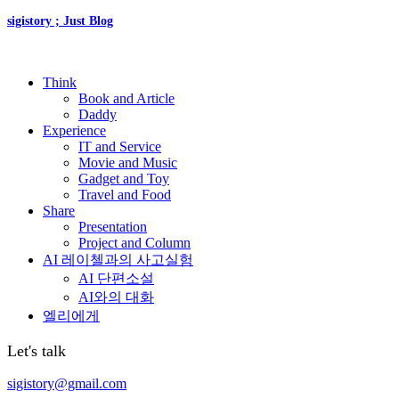
sigistory ; Just Blog
Think
Book and Article
Daddy
Experience
IT and Service
Movie and Music
Gadget and Toy
Travel and Food
Share
Presentation
Project and Column
AI 레이첼과의 사고실험
AI 단편소설
AI와의 대화
엘리에게
Let's talk
sigistory@gmail.com