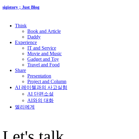
sigistory ; Just Blog
Think
Book and Article
Daddy
Experience
IT and Service
Movie and Music
Gadget and Toy
Travel and Food
Share
Presentation
Project and Column
AI 레이첼과의 사고실험
AI 단편소설
AI와의 대화
엘리에게
Let's talk