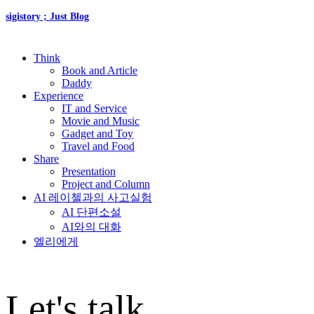
sigistory ; Just Blog
Think
Book and Article
Daddy
Experience
IT and Service
Movie and Music
Gadget and Toy
Travel and Food
Share
Presentation
Project and Column
AI 레이첼과의 사고실험
AI 단편소설
AI와의 대화
엘리에게
Let's talk