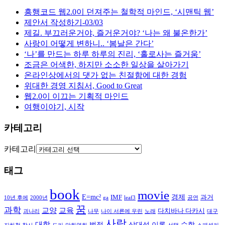
흥행코드 웹2.0이 던져주는 철학적 마인드, ‘시맨틱 웹’
제안서 작성하기-03/03
제길. 부끄러운거야, 즐거운거야? ‘나는 왜 불온한가’
사랑이 어떻게 변하니.. ‘봄날은 간다’
‘나’를 만드는 하루 하루의 진리, ‘홀로사는 즐거움’
조금은 어색한, 하지만 소소한 일상을 살아가기
온라인상에서의 댓가 없는 친절함에 대한 경험
위대한 경영 지침서, Good to Great
웹2.0이 이끄는 기획적 마인드
여행이야기, 시작
카테고리
카테고리
태그
book
movie
E=mc²
경제
IMF
과거
10년 후에
2000년
ga
leaf3
공연
꿈
과학
교양
교육
다치바나 다카시
괴나리
나무
나이 서른에 우린
노래
대구
사랑
대학
법정
상대성 이론
수학