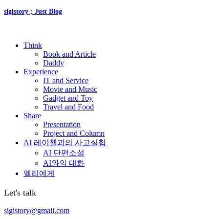
sigistory ; Just Blog
Think
Book and Article
Daddy
Experience
IT and Service
Movie and Music
Gadget and Toy
Travel and Food
Share
Presentation
Project and Column
AI 레이첼과의 사고실험
AI 단편소설
AI와의 대화
엘리에게
Let's talk
sigistory@gmail.com